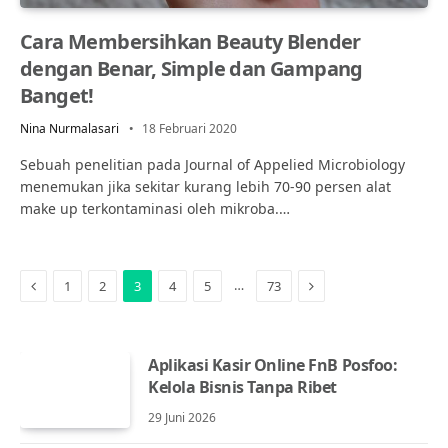
Cara Membersihkan Beauty Blender
dengan Benar, Simple dan Gampang
Banget!
Nina Nurmalasari
18 Februari 2020
Sebuah penelitian pada Journal of Appelied Microbiology
menemukan jika sekitar kurang lebih 70-90 persen alat
make up terkontaminasi oleh mikroba.…
Previous
Next
…
1
2
3
4
5
73
Aplikasi Kasir Online FnB Posfoo:
Kelola Bisnis Tanpa Ribet
29 Juni 2026