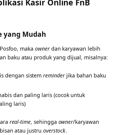
plikasi Kasir Online FnB
me yang Mudah
i Posfoo, maka
owner
dan karyawan lebih
 baku atau produk yang dijual, misalnya:
is dengan sistem
reminder
jika bahan baku
abis dan paling laris (cocok untuk
ing laris)
cara
real-time
, sehingga
owner
/karyawan
abisan atau justru
overstock
.