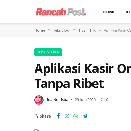
HOME
BE
Home
Teknologi
Tips n Trik
Aplikasi Kasir O
»
»
»
TIPS N TRIK
Aplikasi Kasir O
Tanpa Ribet
Ina Nur Istia
29 Juni 2026
0
Share