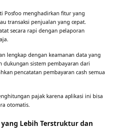
ti Posfoo menghadirkan fitur yang
 transaksi penjualan yang cepat.
atat secara rapi dengan pelaporan
aja.
aran lengkap dengan keamanan data yang
n dukungan sistem pembayaran dari
 bahkan pencatatan pembayaran cash semua
ghitungan pajak karena aplikasi ini bisa
ra otomatis.
ang Lebih Terstruktur dan