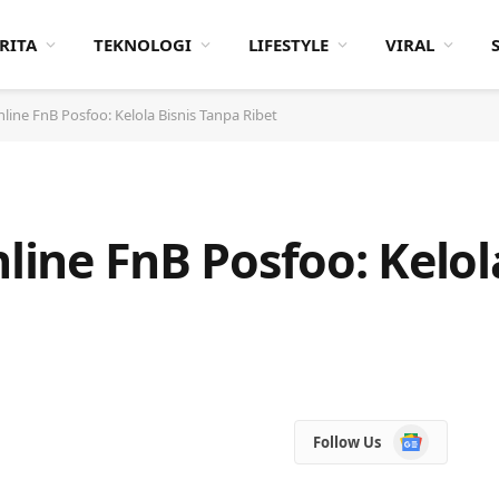
RITA
TEKNOLOGI
LIFESTYLE
VIRAL
nline FnB Posfoo: Kelola Bisnis Tanpa Ribet
nline FnB Posfoo: Kelol
Google
Follow Us
News