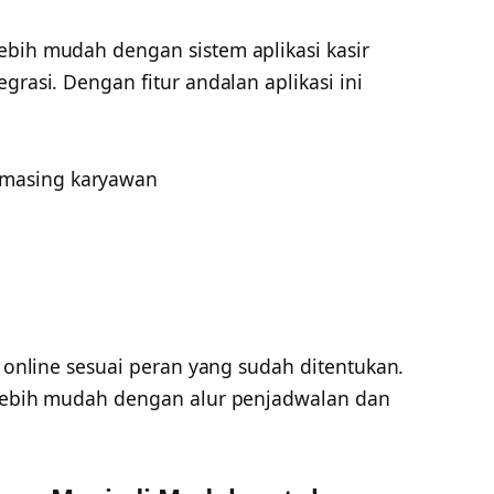
ebih mudah dengan sistem aplikasi kasir
grasi. Dengan fitur andalan aplikasi ini
g-masing karyawan
a online sesuai peran yang sudah ditentukan.
 lebih mudah dengan alur penjadwalan dan