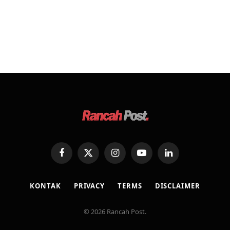
Facebook
X
Instagram
YouTube
LinkedIn
(Twitter)
KONTAK
PRIVACY
TERMS
DISCLAIMER
© 2026 Rancah Post.