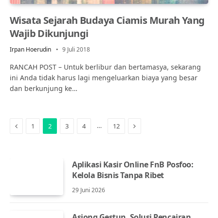
Wisata Sejarah Budaya Ciamis Murah Yang
Wajib Dikunjungi
Irpan Hoerudin
9 Juli 2018
RANCAH POST – Untuk berlibur dan bertamasya, sekarang
ini Anda tidak harus lagi mengeluarkan biaya yang besar
dan berkunjung ke…
Previous
Next
…
1
2
3
4
12
Aplikasi Kasir Online FnB Posfoo:
Kelola Bisnis Tanpa Ribet
29 Juni 2026
Asiong Gestun, Solusi Pencairan