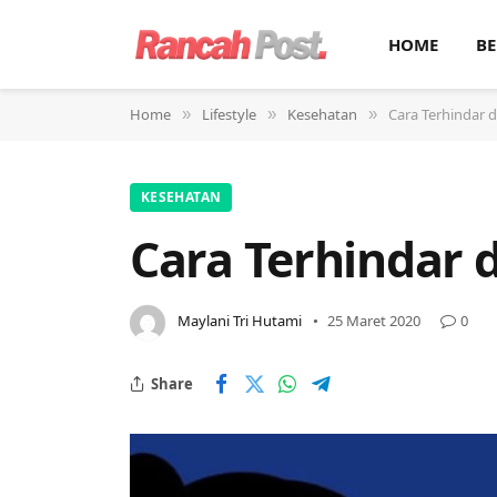
HOME
BE
Home
Lifestyle
Kesehatan
Cara Terhindar d
»
»
»
KESEHATAN
Cara Terhindar d
Maylani Tri Hutami
25 Maret 2020
0
Share