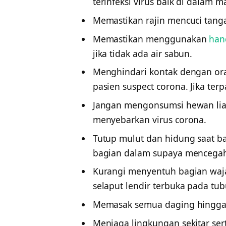
terinfeksi virus baik di dalam 
Memastikan rajin mencuci tan
Memastikan menggunakan
hand
jika tidak ada air sabun.
Menghindari kontak dengan ora
pasien suspect corona. Jika ter
Jangan mengonsumsi hewan lia
menyebarkan virus corona.
Tutup mulut dan hidung saat ba
bagian dalam supaya mencegah
Kurangi menyentuh bagian waj
selaput lendir terbuka pada tu
Memasak semua daging hingga 
Menjaga lingkungan sekitar se