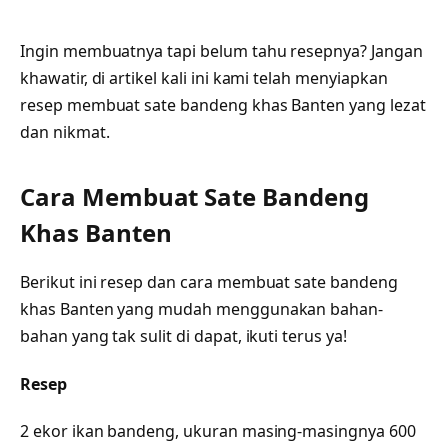
Ingin membuatnya tapi belum tahu resepnya? Jangan
khawatir, di artikel kali ini kami telah menyiapkan
resep membuat sate bandeng khas Banten yang lezat
dan nikmat.
Cara Membuat Sate Bandeng
Khas Banten
Berikut ini resep dan cara membuat sate bandeng
khas Banten yang mudah menggunakan bahan-
bahan yang tak sulit di dapat, ikuti terus ya!
Resep
2 ekor ikan bandeng, ukuran masing-masingnya 600