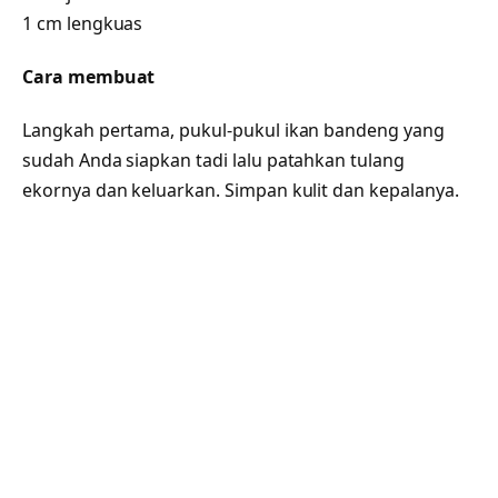
1 cm lengkuas
Cara membuat
Langkah pertama, pukul-pukul ikan bandeng yang
sudah Anda siapkan tadi lalu patahkan tulang
ekornya dan keluarkan. Simpan kulit dan kepalanya.