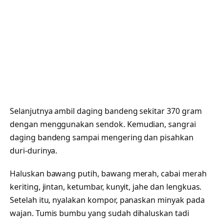
Selanjutnya ambil daging bandeng sekitar 370 gram
dengan menggunakan sendok. Kemudian, sangrai
daging bandeng sampai mengering dan pisahkan
duri-durinya.
Haluskan bawang putih, bawang merah, cabai merah
keriting, jintan, ketumbar, kunyit, jahe dan lengkuas.
Setelah itu, nyalakan kompor, panaskan minyak pada
wajan. Tumis bumbu yang sudah dihaluskan tadi