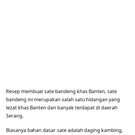
Resep membuat sate bandeng khas Banten, sate
bandeng ini merupakan salah satu hidangan yang
lezat khas Banten dan banyak terdapat di daerah
Serang.
Biasanya bahan dasar sate adalah daging kambing,