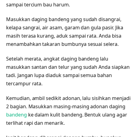
sampai tercium bau harum.
Masukkan daging bandeng yang sudah disangrai,
kelapa sangrai, air asam, garam dan gula pasir. Jika
masih terasa kurang, aduk sampai rata. Anda bisa
menambahkan takaran bumbunya sesuai selera.
Setelah merata, angkat daging bandeng lalu
masukkan santan dan telur yang sudah Anda siapkan
tadi. Jangan lupa diaduk sampai semua bahan
tercampur rata.
Kemudian, ambil sedikit adonan, lalu sisihkan menjadi
2 bagian. Masukkan masing-masing adonan daging
bandeng
ke dalam kulit bandeng. Bentuk ulang agar
terlihat rapi dan menarik.