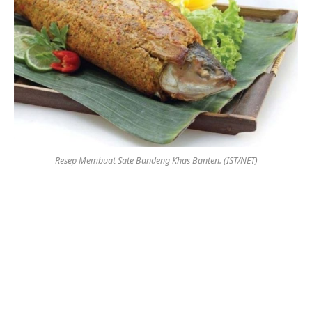
Resep Membuat Sate Bandeng Khas Banten. (IST/NET)