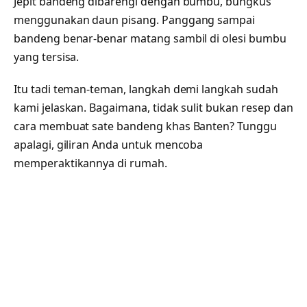
Jepit bandeng dibarengi dengan bumbu, bungkus
menggunakan daun pisang. Panggang sampai
bandeng benar-benar matang sambil di olesi bumbu
yang tersisa.
Itu tadi teman-teman, langkah demi langkah sudah
kami jelaskan. Bagaimana, tidak sulit bukan resep dan
cara membuat sate bandeng khas Banten? Tunggu
apalagi, giliran Anda untuk mencoba
memperaktikannya di rumah.