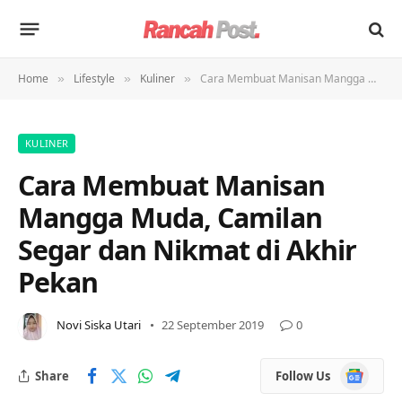
Home
Lifestyle
Kuliner
Cara Membuat Manisan Mangga Muda, Camilan Segar dan Nikmat di Akhir Pekan
»
»
»
KULINER
Cara Membuat Manisan
Mangga Muda, Camilan
Segar dan Nikmat di Akhir
Pekan
Novi Siska Utari
22 September 2019
0
Google
Share
Follow Us
News