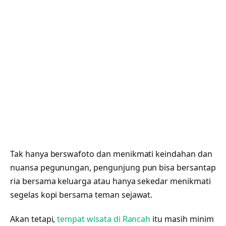
Tak hanya berswafoto dan menikmati keindahan dan
nuansa pegunungan, pengunjung pun bisa bersantap
ria bersama keluarga atau hanya sekedar menikmati
segelas kopi bersama teman sejawat.
Akan tetapi,
tempat wisata di Rancah
itu masih minim