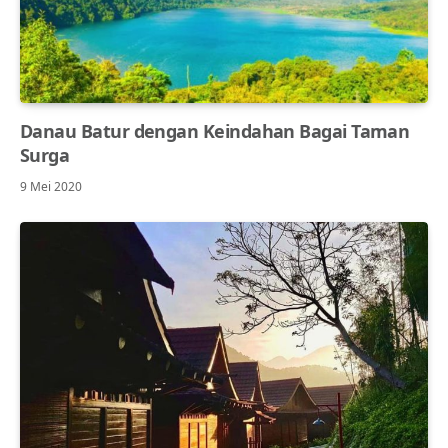
Danau Batur dengan Keindahan Bagai Taman
Surga
9 Mei 2020