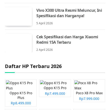
Vivo X300 Ultra Resmi Meluncur, Ini
Spesifikasi dan Harganya!
5 April 2026
Cek Spesifikasi dan Harga Xiaomi
Redmi 15A Terbaru
2 April 2026
Daftar HP Terbaru 2026
Oppo K15 Pro
Oppo K15 Pro
Poco X8 Pro Max
Rp7.499.000
Plus
Rp7.999.000
Rp8.499.000