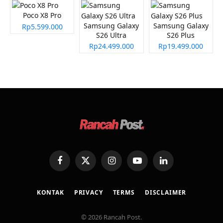
Poco X8 Pro
Samsung Galaxy
Samsung Galaxy
Rp5.599.000
S26 Ultra
S26 Plus
Rp24.499.000
Rp19.499.000
Facebook
X
Instagram
YouTube
LinkedIn
(Twitter)
KONTAK
PRIVACY
TERMS
DISCLAIMER
© 2026 Rancah Post.