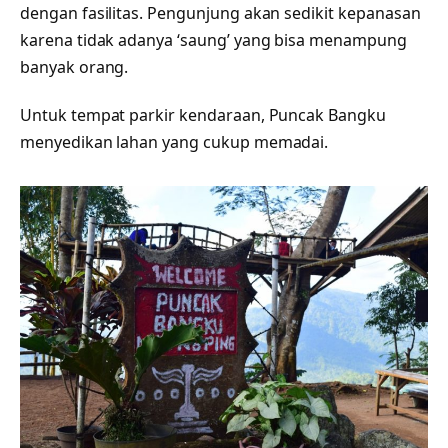
dengan fasilitas. Pengunjung akan sedikit kepanasan
karena tidak adanya ‘saung’ yang bisa menampung
banyak orang.
Untuk tempat parkir kendaraan, Puncak Bangku
menyedikan lahan yang cukup memadai.