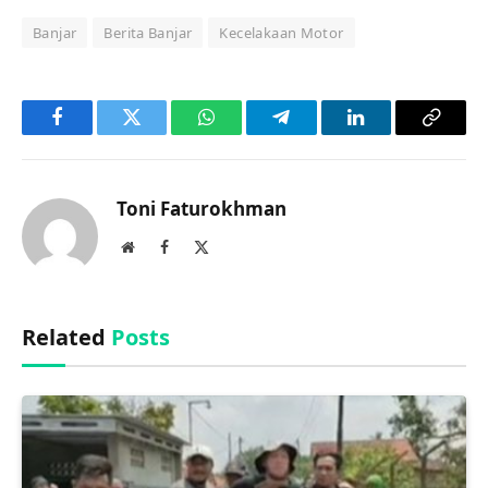
Banjar
Berita Banjar
Kecelakaan Motor
Facebook
Twitter
WhatsApp
Telegram
LinkedIn
Copy
Link
Toni Faturokhman
Website
Facebook
X
(Twitter)
Related
Posts