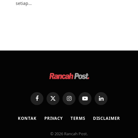
setiap…
Facebook
X
Instagram
YouTube
LinkedIn
(Twitter)
KONTAK
PRIVACY
TERMS
DISCLAIMER
© 2026 Rancah Post.