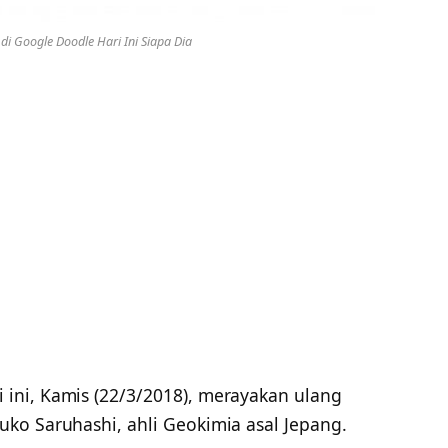
di Google Doodle Hari Ini Siapa Dia
 ini, Kamis (22/3/2018), merayakan ulang
ko Saruhashi, ahli Geokimia asal Jepang.