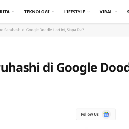
RITA
TEKNOLOGI
LIFESTYLE
VIRAL
o Saruhashi di Google Doodle Hari Ini, Siapa Dia?
hashi di Google Doodl
Google
Follow Us
News