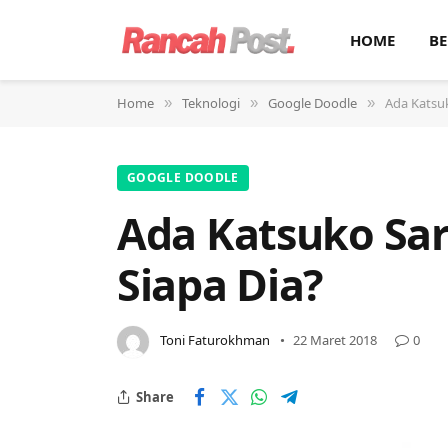
HOME
BE
Home
Teknologi
Google Doodle
Ada Katsuk
»
»
»
GOOGLE DOODLE
Ada Katsuko Saru
Siapa Dia?
Toni Faturokhman
22 Maret 2018
0
Share