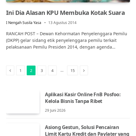
Ini Dia Alasan KPU Membuka Kotak Suara
I Nengah Susila Yasa
13 Agustus 2014
RANCAH POST – Dewan Kehormatan Penyelenggara Pemilu
(DKPP) gelar sidang etik penyelenggara pemilu terkait
pelaksanaan Pemilu Presiden 2014, dengan agenda…
Previous
Next
…
1
2
3
4
15
Aplikasi Kasir Online FnB Posfoo:
Kelola Bisnis Tanpa Ribet
29 Juni 2026
Asiong Gestun, Solusi Pencairan
Limit Kartu Kredit dan Paylater yang