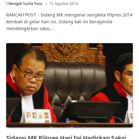
I Nengah Susila Yasa
15 Agustus 2014
RANCAH POST – Sidang MK mengenai sengketa Pilpres 2014
kembali di gelar hari ini. Sidang kali ini beragenda
mendengarkan saksi…
Sidang MK Pilpres Hari Ini Hadirkan Saksi