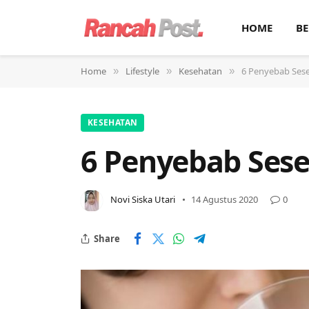
HOME
BE
Home
Lifestyle
Kesehatan
6 Penyebab Ses
»
»
»
KESEHATAN
6 Penyebab Ses
Novi Siska Utari
14 Agustus 2020
0
Share