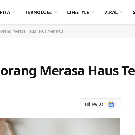
RITA
TEKNOLOGI
LIFESTYLE
VIRAL
eorang Merasa Haus Terus Menerus
eorang Merasa Haus T
Google
Follow Us
News