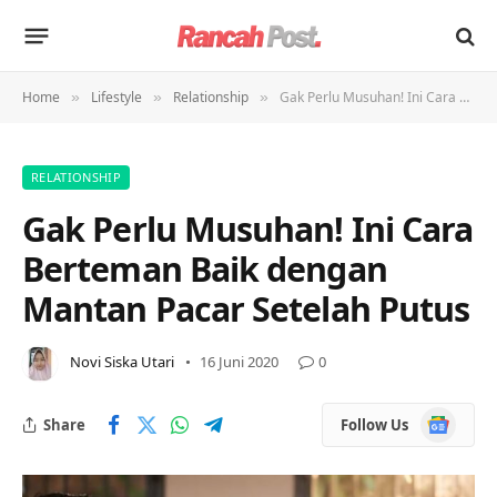
Home
Lifestyle
Relationship
Gak Perlu Musuhan! Ini Cara Berteman Baik dengan Mantan Pacar Setelah Putus
»
»
»
RELATIONSHIP
Gak Perlu Musuhan! Ini Cara
Berteman Baik dengan
Mantan Pacar Setelah Putus
Novi Siska Utari
16 Juni 2020
0
Google
Share
Follow Us
News