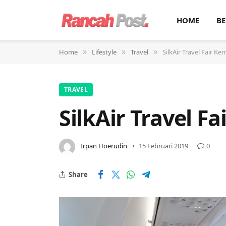
HOME
BE
Home
Lifestyle
Travel
SilkAir Travel Fair K
»
»
»
TRAVEL
SilkAir Travel F
Irpan Hoerudin
15 Februari 2019
0
Share