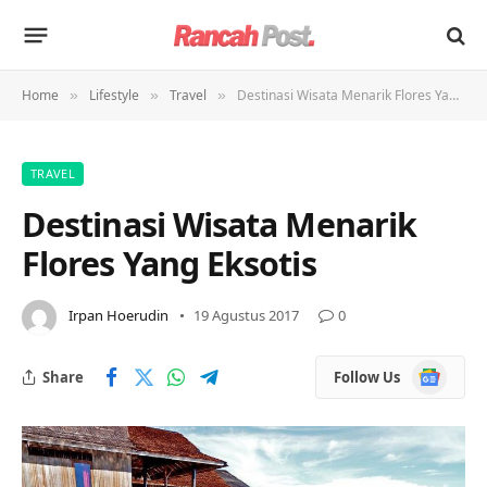
Home
Lifestyle
Travel
Destinasi Wisata Menarik Flores Yang Eksotis
»
»
»
TRAVEL
Destinasi Wisata Menarik
Flores Yang Eksotis
Irpan Hoerudin
19 Agustus 2017
0
Google
Share
Follow Us
News