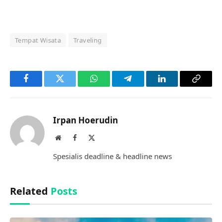
Tempat Wisata
Traveling
Facebook
Twitter
WhatsApp
Telegram
LinkedIn
Copy
Link
Irpan Hoerudin
Website
Facebook
X
(Twitter)
Spesialis deadline & headline news
Related
Posts