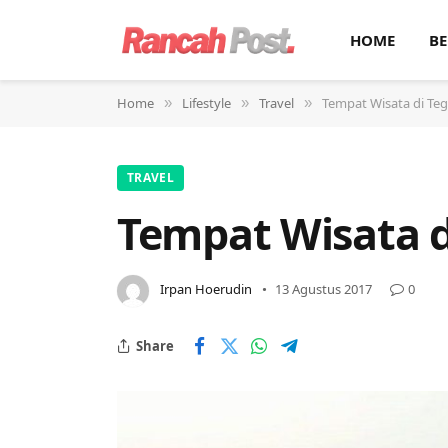
HOME
BE
Home
Lifestyle
Travel
Tempat Wisata di Teg
»
»
»
TRAVEL
Tempat Wisata d
Irpan Hoerudin
13 Agustus 2017
0
Share