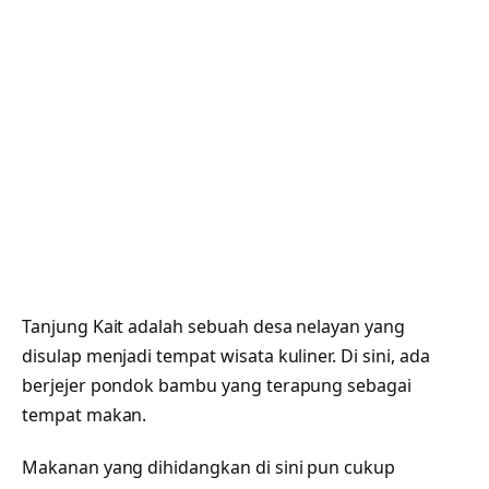
Tanjung Kait adalah sebuah desa nelayan yang
disulap menjadi tempat wisata kuliner. Di sini, ada
berjejer pondok bambu yang terapung sebagai
tempat makan.
Makanan yang dihidangkan di sini pun cukup