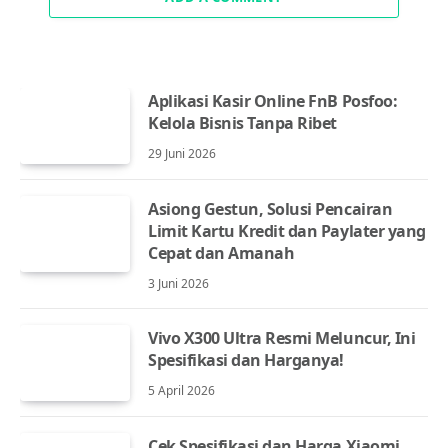
Aplikasi Kasir Online FnB Posfoo:
Kelola Bisnis Tanpa Ribet
29 Juni 2026
Asiong Gestun, Solusi Pencairan
Limit Kartu Kredit dan Paylater yang
Cepat dan Amanah
3 Juni 2026
Vivo X300 Ultra Resmi Meluncur, Ini
Spesifikasi dan Harganya!
5 April 2026
Cek Spesifikasi dan Harga Xiaomi