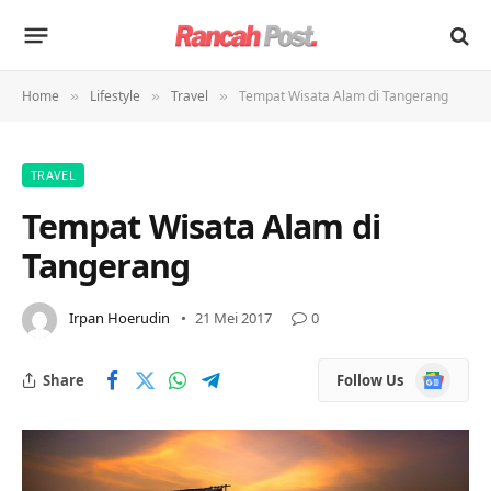
Home
Lifestyle
Travel
Tempat Wisata Alam di Tangerang
»
»
»
TRAVEL
Tempat Wisata Alam di
Tangerang
Irpan Hoerudin
21 Mei 2017
0
Google
Share
Follow Us
News