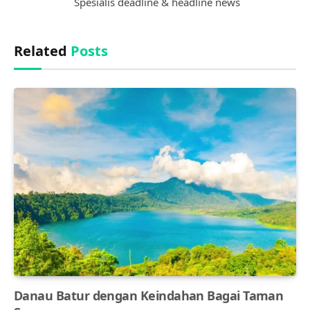
Spesialis deadline & headline news
Related
Posts
Danau Batur dengan Keindahan Bagai Taman