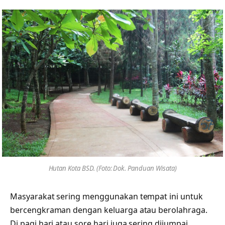
Hutan Kota BSD. (Foto: Dok. Panduan Wisata)
Masyarakat sering menggunakan tempat ini untuk
bercengkraman dengan keluarga atau berolahraga.
Di pagi hari atau sore hari juga sering dijumpai