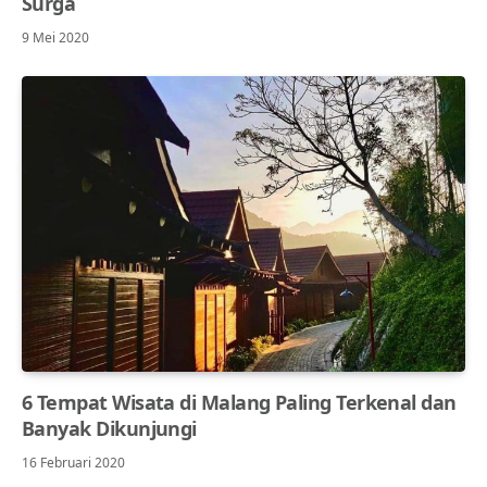
Surga
9 Mei 2020
6 Tempat Wisata di Malang Paling Terkenal dan
Banyak Dikunjungi
16 Februari 2020