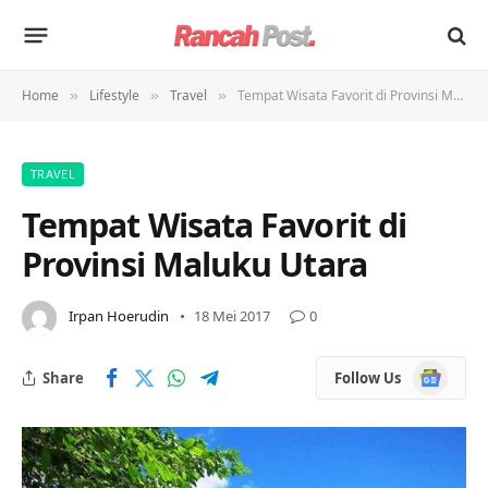
Home
Lifestyle
Travel
Tempat Wisata Favorit di Provinsi Maluku Utara
»
»
»
TRAVEL
Tempat Wisata Favorit di
Provinsi Maluku Utara
Irpan Hoerudin
18 Mei 2017
0
Google
Share
Follow Us
News