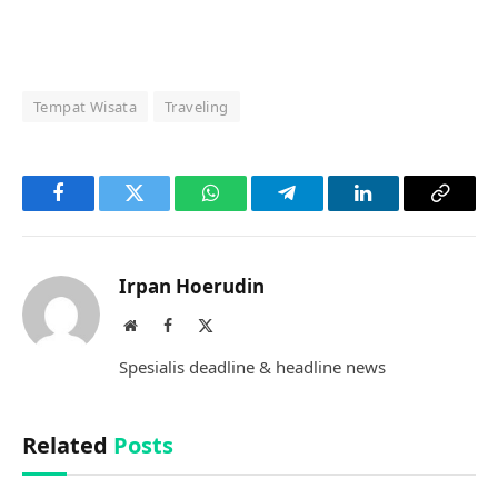
Tempat Wisata
Traveling
Facebook
Twitter
WhatsApp
Telegram
LinkedIn
Copy
Link
Irpan Hoerudin
Website
Facebook
X
(Twitter)
Spesialis deadline & headline news
Related
Posts