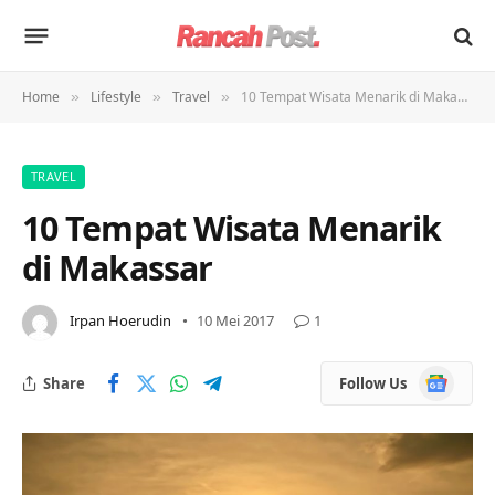
Home
Lifestyle
Travel
10 Tempat Wisata Menarik di Makassar
»
»
»
TRAVEL
10 Tempat Wisata Menarik
di Makassar
Irpan Hoerudin
10 Mei 2017
1
Google
Share
Follow Us
News