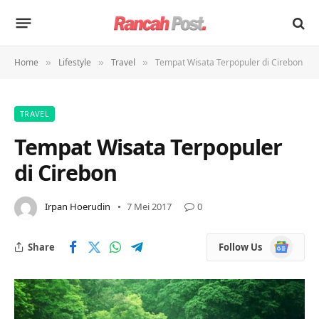
Home
Lifestyle
Travel
Tempat Wisata Terpopuler di Cirebon
»
»
»
TRAVEL
Tempat Wisata Terpopuler
di Cirebon
Irpan Hoerudin
7 Mei 2017
0
Google
Share
Follow Us
News