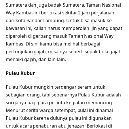
Sumatera dan juga badak Sumatera. Taman Nasional
Way Kambas ini berlokasi sekitar 2 jam perjalanan
dari kota Bandar Lampung. Untuk bisa masuk ke
kawasan ini, kalian harus memperoleh ijin yang dapat
diperoleh di gerbang masuk Taman Nasional Way
Kambas. Di sini kamu bisa melihat berbagai
pertunjukan gajah, misalnya seperti sepak bola gajah,
menaiki gajah, dan lain-lain.
Pulau Kubur
Pulau Kubur mungkin terdengar seram untuk
sebagian orang, tapi sebenarnya Pulau Kubur adalah
surganya bagi para pecinta kegiatan memancing.
Menurut cerita warga setempat, pulai ini dinamai
Pulau Kubur karena dulunya pulau ini digunakan
untuk acara penaburan abu jenazah. Berlokasi di