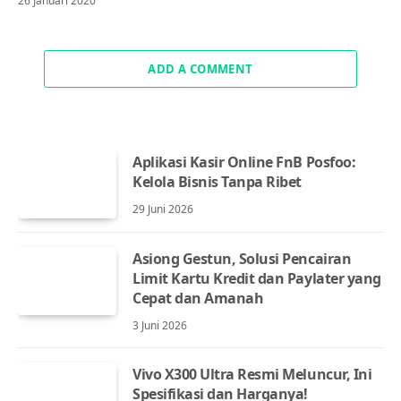
26 Januari 2020
ADD A COMMENT
Aplikasi Kasir Online FnB Posfoo:
Kelola Bisnis Tanpa Ribet
29 Juni 2026
Asiong Gestun, Solusi Pencairan
Limit Kartu Kredit dan Paylater yang
Cepat dan Amanah
3 Juni 2026
Vivo X300 Ultra Resmi Meluncur, Ini
Spesifikasi dan Harganya!