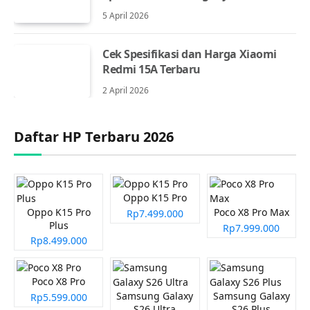
5 April 2026
Cek Spesifikasi dan Harga Xiaomi
Redmi 15A Terbaru
2 April 2026
Daftar HP Terbaru 2026
Oppo K15 Pro
Oppo K15 Pro
Poco X8 Pro Max
Rp7.499.000
Plus
Rp7.999.000
Rp8.499.000
Poco X8 Pro
Samsung Galaxy
Samsung Galaxy
Rp5.599.000
S26 Ultra
S26 Plus