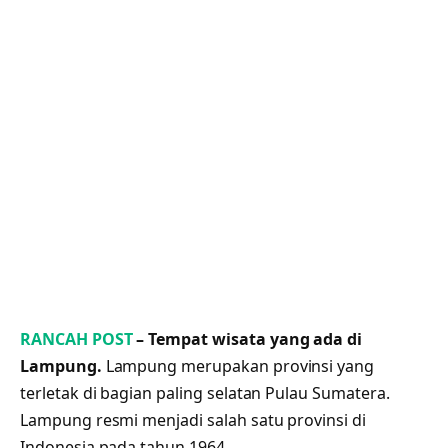
RANCAH POST
– Tempat wisata yang ada di
Lampung.
Lampung merupakan provinsi yang
terletak di bagian paling selatan Pulau Sumatera.
Lampung resmi menjadi salah satu provinsi di
Indonesia pada tahun 1964.