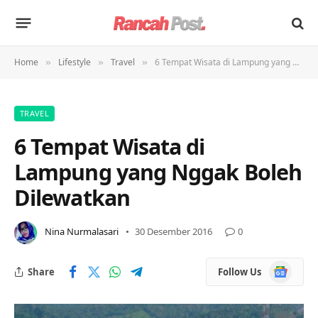
Home
Lifestyle
Travel
6 Tempat Wisata di Lampung yang Nggak Boleh Dilewatkan
»
»
»
TRAVEL
6 Tempat Wisata di
Lampung yang Nggak Boleh
Dilewatkan
Nina Nurmalasari
30 Desember 2016
0
Google
Share
Follow Us
News