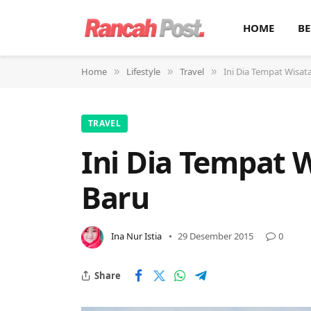
HOME
BE
Home
Lifestyle
Travel
Ini Dia Tempat Wisat
»
»
»
TRAVEL
Ini Dia Tempat 
Baru
Ina Nur Istia
29 Desember 2015
0
Share