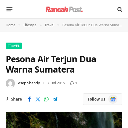
Home
Lifestyle
Travel
Pesona Air Terjun Dua Warna Sumatera
»
»
»
TRAVEL
Pesona Air Terjun Dua
Warna Sumatera
Asep Shendy
3 Juni 2015
1
Google
Share
Follow Us
News