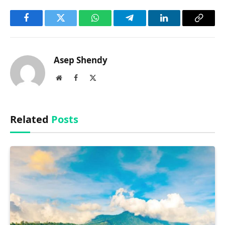
Facebook
Twitter
WhatsApp
Telegram
LinkedIn
Copy
Link
Asep Shendy
Website
Facebook
X
(Twitter)
Related
Posts