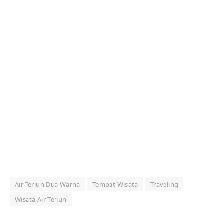
Air Terjun Dua Warna
Tempat Wisata
Traveling
Wisata Air Terjun