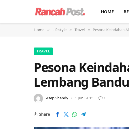
HOME
BE
Home
Lifestyle
Travel
Pesona Keindahan Al
»
»
»
TRAVEL
Pesona Keindaha
Lembang Band
Asep Shendy
1 Juni 2015
1
Share