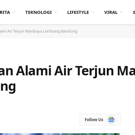
RITA
TEKNOLOGI
LIFESTYLE
VIRAL
ami Air Terjun Maribaya Lembang Bandung
n Alami Air Terjun M
ung
Google
Follow Us
News