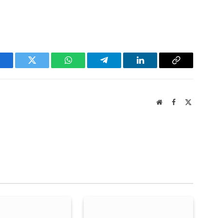
acebook
Twitter
WhatsApp
Telegram
LinkedIn
Copy
Link
Website
Facebook
X
(Twitter)