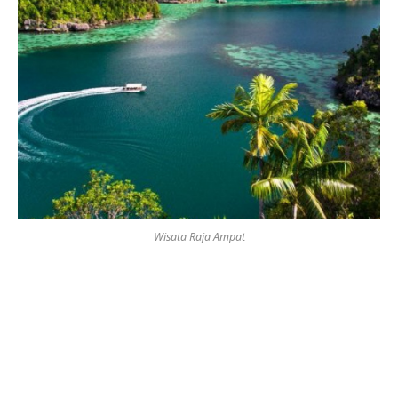
Wisata Raja Ampat