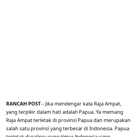
RANCAH POST
– Jika mendengar kata Raja Ampat,
yang terpikir dalam hati adalah Papua. Ya memang
Raja Ampat terletak di provinsi Papua dan merupakan
salah satu provinsi yang terbesar di Indonesia. Papua
terletak di paling ujung timur Indonesia yang