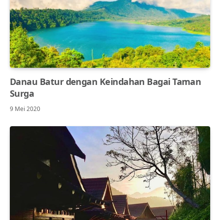
Danau Batur dengan Keindahan Bagai Taman
Surga
9 Mei 2020