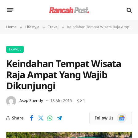
Home
Lifestyle
Travel
Keindahan Tempat Wisata Raja Ampat Yang Wajib Dikunjungi
»
»
»
TRAVEL
Keindahan Tempat Wisata
Raja Ampat Yang Wajib
Dikunjungi
Asep Shendy
18 Mei 2015
1
Google
Share
Follow Us
News