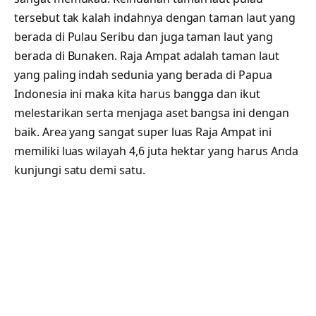
tersebut tak kalah indahnya dengan taman laut yang
berada di Pulau Seribu dan juga taman laut yang
berada di Bunaken. Raja Ampat adalah taman laut
yang paling indah sedunia yang berada di Papua
Indonesia ini maka kita harus bangga dan ikut
melestarikan serta menjaga aset bangsa ini dengan
baik. Area yang sangat super luas Raja Ampat ini
memiliki luas wilayah 4,6 juta hektar yang harus Anda
kunjungi satu demi satu.