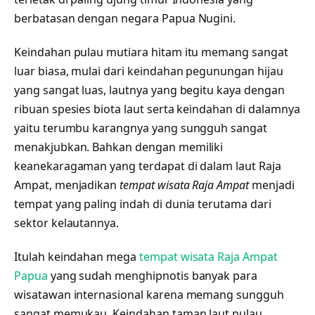
berbatasan dengan negara Papua Nugini.
Keindahan pulau mutiara hitam itu memang sangat
luar biasa, mulai dari keindahan pegunungan hijau
yang sangat luas, lautnya yang begitu kaya dengan
ribuan spesies biota laut serta keindahan di dalamnya
yaitu terumbu karangnya yang sungguh sangat
menakjubkan. Bahkan dengan memiliki
keanekaragaman yang terdapat di dalam laut Raja
Ampat, menjadikan
tempat wisata Raja Ampat
menjadi
tempat yang paling indah di dunia terutama dari
sektor kelautannya.
Itulah keindahan mega
tempat wisata Raja Ampat
Papua
yang sudah menghipnotis banyak para
wisatawan internasional karena memang sungguh
sangat memukau. Keindahan taman laut pulau