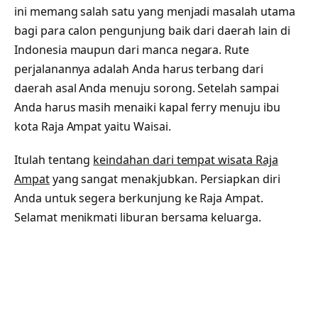
ini memang salah satu yang menjadi masalah utama
bagi para calon pengunjung baik dari daerah lain di
Indonesia maupun dari manca negara. Rute
perjalanannya adalah Anda harus terbang dari
daerah asal Anda menuju sorong. Setelah sampai
Anda harus masih menaiki kapal ferry menuju ibu
kota Raja Ampat yaitu Waisai.
Itulah tentang
keindahan dari tempat wisata Raja
Ampat
yang sangat menakjubkan. Persiapkan diri
Anda untuk segera berkunjung ke Raja Ampat.
Selamat menikmati liburan bersama keluarga.