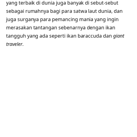
yang terbaik di dunia juga banyak di sebut-sebut
sebagai rumahnya bagi para satwa laut dunia, dan
juga surganya para pemancing mania yang ingin
merasakan tantangan sebenarnya dengan ikan
tangguh yang ada seperti ikan baraccuda dan
giant
traveler
.