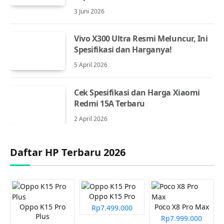
3 Juni 2026
Vivo X300 Ultra Resmi Meluncur, Ini
Spesifikasi dan Harganya!
5 April 2026
Cek Spesifikasi dan Harga Xiaomi
Redmi 15A Terbaru
2 April 2026
Daftar HP Terbaru 2026
Oppo K15 Pro
Oppo K15 Pro
Poco X8 Pro Max
Rp7.499.000
Plus
Rp7.999.000