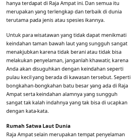
hanya terdapat di Raja Ampat ini. Dan semua itu
merupakan yang terlengkap dan terbaik di dunia
terutama pada jenis atau spesies ikannya.
Untuk para wisatawan yang tidak dapat menikmati
keindahan taman bawah laut yang sungguh sangat
menakjubkan karena tidak berani atau tidak bisa
melakukan penyelaman, janganlah khawatir, karena
Anda akan disuguhkan dengan keindahan seperti
pulau kecil yang berada di kawasan tersebut. Seperti
bongkahan-bongkahan batu besar yang ada di Raja
Ampat serta keindahan alamnya yang sungguh
sangat tak kalah indahnya yang tak bisa di ucapkan
dengan kata-kata.
Rumah Satwa Laut Dunia
Raja Ampat selain merupakan tempat penyelaman