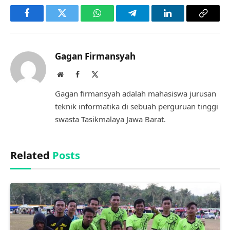
Facebook
Twitter
WhatsApp
Telegram
LinkedIn
Copy
Link
Gagan Firmansyah
Website
Facebook
X
(Twitter)
Gagan firmansyah adalah mahasiswa jurusan
teknik informatika di sebuah perguruan tinggi
swasta Tasikmalaya Jawa Barat.
Related
Posts