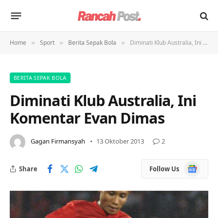
Home
Sport
Berita Sepak Bola
Diminati Klub Australia, Ini Komentar Evan Dimas
»
»
»
BERITA SEPAK BOLA
Diminati Klub Australia, Ini
Komentar Evan Dimas
Gagan Firmansyah
13 Oktober 2013
2
Google
Share
Follow Us
News