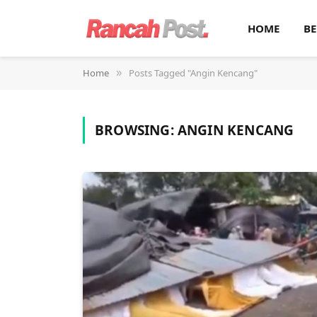
HOME
BE
Home
Posts Tagged "Angin Kencang"
»
BROWSING:
ANGIN KENCANG