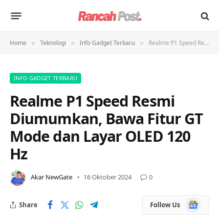
Home
Teknologi
Info Gadget Terbaru
Realme P1 Speed Resmi Diumumkan, Bawa Fitur GT Mode dan Layar OLED 120 Hz
»
»
»
INFO GADGET TERBARU
Realme P1 Speed Resmi
Diumumkan, Bawa Fitur GT
Mode dan Layar OLED 120
Hz
Akar NewGate
16 Oktober 2024
0
Google
Share
Follow Us
News