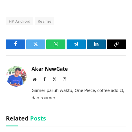
HP Android
Realme
Facebook
Twitter
WhatsApp
Telegram
LinkedIn
Copy
Link
Akar NewGate
Website
Facebook
X
Instagram
(Twitter)
Gamer paruh waktu, One Piece, coffee addict,
dan roamer
Related
Posts