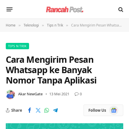
Home
Teknologi
Tips n Trik
Cara Mengirim Pesan Whatsapp ke Banyak Nomor Tanpa Aplikasi
»
»
»
TIPS N TRIK
Cara Mengirim Pesan
Whatsapp ke Banyak
Nomor Tanpa Aplikasi
Akar NewGate
13 Mei 2021
0
Google
Share
Follow Us
News