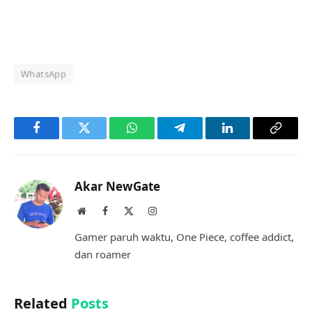
WhatsApp
Facebook
Twitter
WhatsApp
Telegram
LinkedIn
Copy
Link
Akar NewGate
Website
Facebook
X
Instagram
(Twitter)
Gamer paruh waktu, One Piece, coffee addict,
dan roamer
Related
Posts