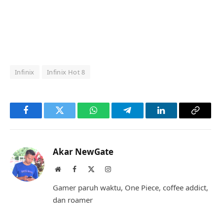
Infinix
Infinix Hot 8
Facebook
Twitter
WhatsApp
Telegram
LinkedIn
Copy
Link
Akar NewGate
Website
Facebook
X
Instagram
(Twitter)
Gamer paruh waktu, One Piece, coffee addict,
dan roamer