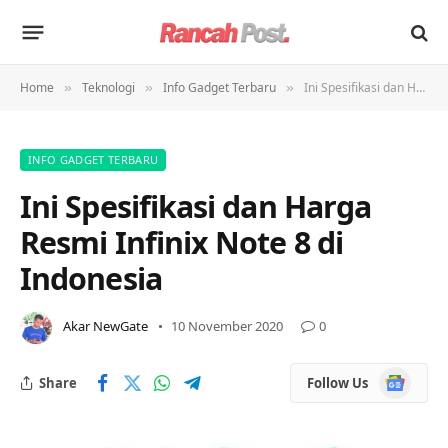
Home
Teknologi
Info Gadget Terbaru
Ini Spesifikasi dan Harga Resmi Infinix Note 8 di Indonesia
»
»
»
INFO GADGET TERBARU
Ini Spesifikasi dan Harga
Resmi Infinix Note 8 di
Indonesia
Akar NewGate
10 November 2020
0
Google
Share
Follow Us
News