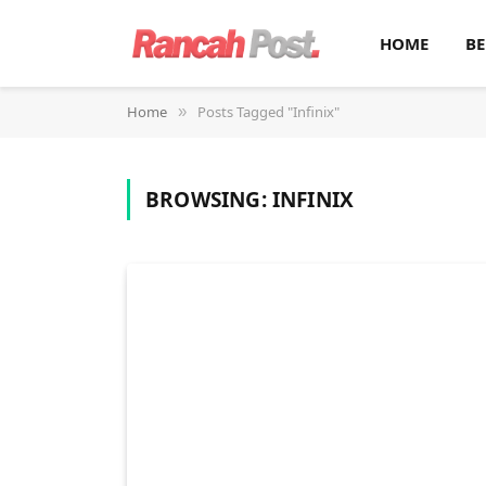
HOME
BE
Home
Posts Tagged "Infinix"
»
BROWSING:
INFINIX