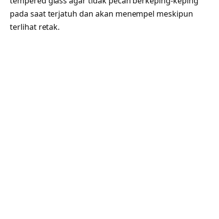
tempered glass agar tidak pecah berkeping-keping
pada saat terjatuh dan akan menempel meskipun
terlihat retak.