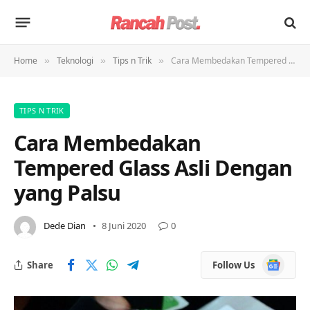
Home
Teknologi
Tips n Trik
Cara Membedakan Tempered Glass Asli Dengan yang Palsu
»
»
»
TIPS N TRIK
Cara Membedakan
Tempered Glass Asli Dengan
yang Palsu
Dede Dian
8 Juni 2020
0
Google
Share
Follow Us
News