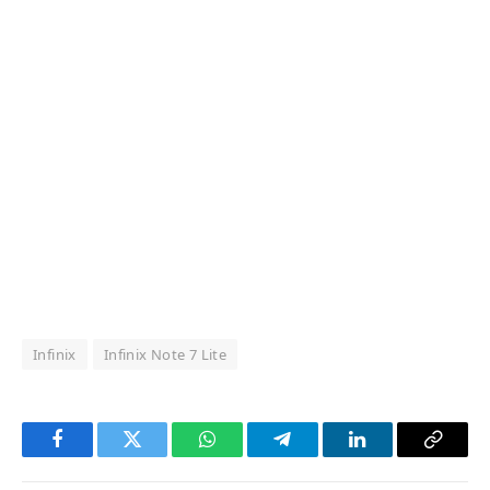
Infinix
Infinix Note 7 Lite
Facebook
Twitter
WhatsApp
Telegram
LinkedIn
Copy