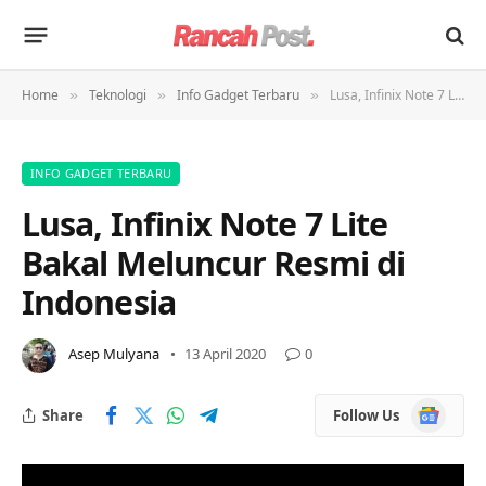
Home
Teknologi
Info Gadget Terbaru
Lusa, Infinix Note 7 Lite Bakal Meluncur Resmi di Indonesia
»
»
»
INFO GADGET TERBARU
Lusa, Infinix Note 7 Lite
Bakal Meluncur Resmi di
Indonesia
Asep Mulyana
13 April 2020
0
Google
Share
Follow Us
News