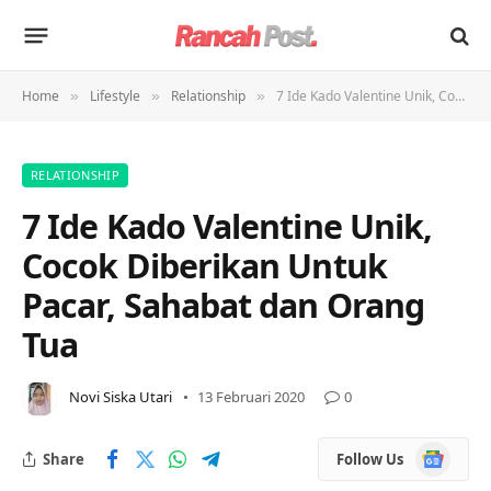
Home
Lifestyle
Relationship
7 Ide Kado Valentine Unik, Cocok Diberikan Untuk Pacar, Sahabat dan Orang Tua
»
»
»
RELATIONSHIP
7 Ide Kado Valentine Unik,
Cocok Diberikan Untuk
Pacar, Sahabat dan Orang
Tua
Novi Siska Utari
13 Februari 2020
0
Google
Share
Follow Us
News