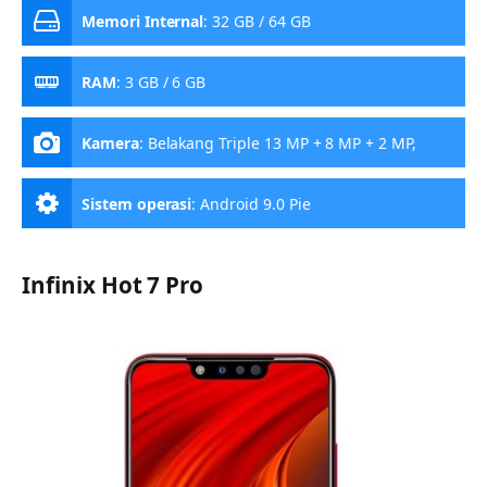
Memori Internal
:
32 GB / 64 GB
RAM
:
3 GB / 6 GB
Kamera
:
Belakang Triple 13 MP + 8 MP + 2 MP,
Depan 32 MP
Sistem operasi
:
Android 9.0 Pie
Infinix Hot 7 Pro