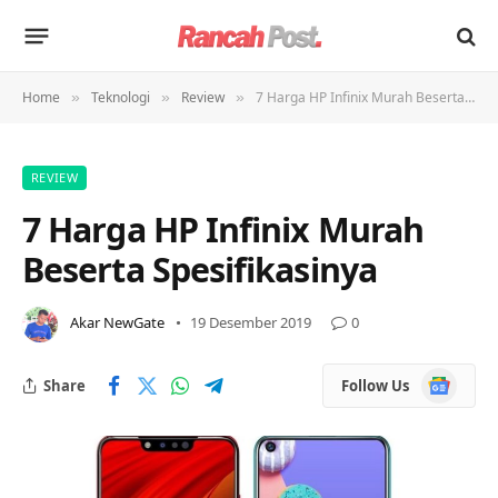
Home
Teknologi
Review
7 Harga HP Infinix Murah Beserta Spesifikasinya
»
»
»
REVIEW
7 Harga HP Infinix Murah
Beserta Spesifikasinya
Akar NewGate
19 Desember 2019
0
Google
Share
Follow Us
News