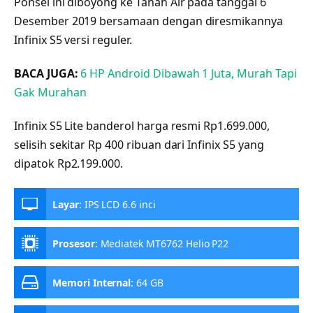
Ponsel ini diboyong ke Tanah Air pada tanggal 6
Desember 2019 bersamaan dengan diresmikannya
Infinix S5 versi reguler.
BACA JUGA:
6 HP Android Dibawah 1 Juta, Murah Tapi
Gak Murahan
Infinix S5 Lite banderol harga resmi Rp1.699.000,
selisih sekitar Rp 400 ribuan dari Infinix S5 yang
dipatok Rp2.199.000.
Layar
:
IPS LCD 6.6 inci
Prosesor
:
Mediatek MT6762 Helio P22
Memori Internal
:
64 GB