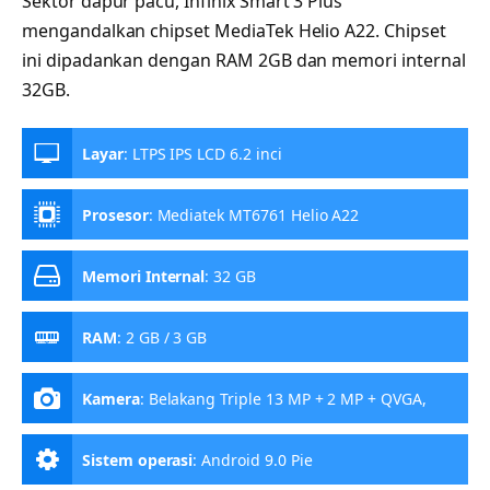
Sektor dapur pacu, Infinix Smart 3 Plus
mengandalkan chipset MediaTek Helio A22. Chipset
ini dipadankan dengan RAM 2GB dan memori internal
32GB.
Layar
:
LTPS IPS LCD 6.2 inci
Prosesor
:
Mediatek MT6761 Helio A22
Memori Internal
:
32 GB
RAM
:
2 GB / 3 GB
Kamera
:
Belakang Triple 13 MP + 2 MP + QVGA,
Depan 8 MP
Sistem operasi
:
Android 9.0 Pie