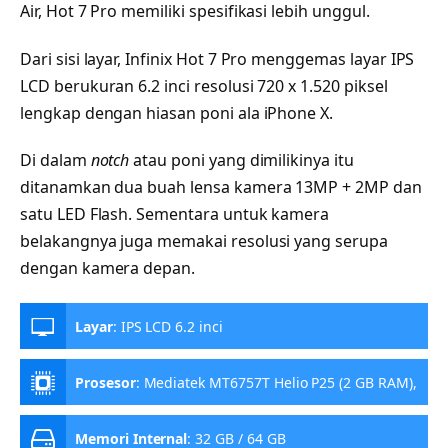
Air, Hot 7 Pro memiliki spesifikasi lebih unggul.
Dari sisi layar, Infinix Hot 7 Pro menggemas layar IPS
LCD berukuran 6.2 inci resolusi 720 x 1.520 piksel
lengkap dengan hiasan poni ala iPhone X.
Di dalam
notch
atau poni yang dimilikinya itu
ditanamkan dua buah lensa kamera 13MP + 2MP dan
satu LED Flash. Sementara untuk kamera
belakangnya juga memakai resolusi yang serupa
dengan kamera depan.
Layar
:
IPS LCD 6.2 inci
Prosesor
:
Mediatek MT6757T Helio P25 (2 GB RAM),
Mediatek MT6762 Helio P22 (3/6 GB RAM)
Memori Internal
:
32 GB / 64 GB