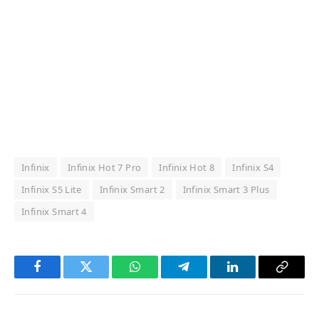
Infinix
Infinix Hot 7 Pro
Infinix Hot 8
Infinix S4
Infinix S5 Lite
Infinix Smart 2
Infinix Smart 3 Plus
Infinix Smart 4
Facebook
Twitter
WhatsApp
Telegram
LinkedIn
Copy
Link