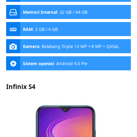
Memori Internal
:
32 GB / 64 GB
RAM
:
2 GB / 4 GB
Kamera
:
Belakang Triple 13 MP + 8 MP + QVGA,
Depan 8 MP
Sistem operasi
:
Android 9.0 Pie
Infinix S4