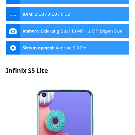
RAM
:
2 GB / 3 GB / 6 GB
Kamera
:
Belakang Dual 13 MP + 2 MP, Depan Dual
13 MP + 2 MP
Sistem operasi
:
Android 9.0 Pie
Infinix S5 Lite