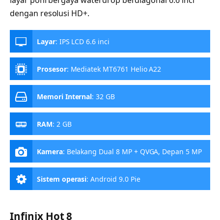
dengan resolusi HD+.
Layar
:
IPS LCD 6.6 inci
Prosesor
:
Mediatek MT6761 Helio A22
Memori Internal
:
32 GB
RAM
:
2 GB
Kamera
:
Belakang Dual 8 MP + QVGA, Depan 5 MP
Sistem operasi
:
Android 9.0 Pie
Infinix Hot 8