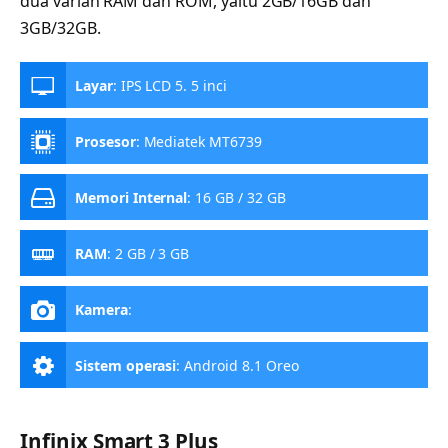
dua varian RAM dan ROM, yaitu 2GB/16GB dan
3GB/32GB.
Layar
:
IPS LCD 5. 5 inci
Prosesor
:
Mediatek MT6739
Memori Internal
:
16 GB / 32 GB
RAM
:
2 GB / 3 GB
Kamera
:
Sistem operasi
:
Android 8.1 Oreo
Infinix Smart 3 Plus