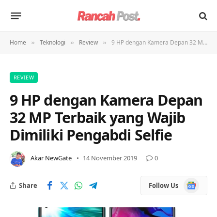
Home
Teknologi
Review
9 HP dengan Kamera Depan 32 MP Terbaik yang Wajib Dimiliki Pengabdi Selfie
»
»
»
REVIEW
9 HP dengan Kamera Depan
32 MP Terbaik yang Wajib
Dimiliki Pengabdi Selfie
Akar NewGate
14 November 2019
0
Google
Share
Follow Us
News