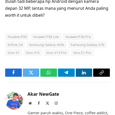
Itulah tadi beberapa hp Android dengan kamera
depan 32 MP, lantas mana yang menurut Anda paling
worth it
untuk dibeli?
Huawei P30
Huawei P30 Lite
Huawei P30 Pro
Infinix S4
Samsung Galaxy A50s
Samsung Galaxy A70
Vivo S1
Vivo V15
Vivo V15 Pro
Vivo Z1 Pro
Facebook
Twitter
WhatsApp
Telegram
LinkedIn
Copy
Link
Akar NewGate
Website
Facebook
X
Instagram
(Twitter)
Gamer paruh waktu, One Piece, coffee addict,