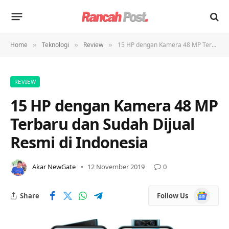
Home
Teknologi
Review
15 HP dengan Kamera 48 MP Terbaru dan Sudah Dijual Resmi di Indonesia
»
»
»
REVIEW
15 HP dengan Kamera 48 MP
Terbaru dan Sudah Dijual
Resmi di Indonesia
Akar NewGate
12 November 2019
0
Google
Share
Follow Us
News