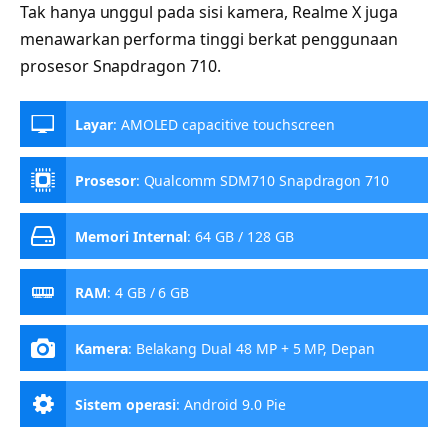
Tak hanya unggul pada sisi kamera, Realme X juga
menawarkan performa tinggi berkat penggunaan
prosesor Snapdragon 710.
Layar
:
AMOLED capacitive touchscreen
Prosesor
:
Qualcomm SDM710 Snapdragon 710
Memori Internal
:
64 GB / 128 GB
RAM
:
4 GB / 6 GB
Kamera
:
Belakang Dual 48 MP + 5 MP, Depan
Motorized pop-up 16 MP
Sistem operasi
:
Android 9.0 Pie