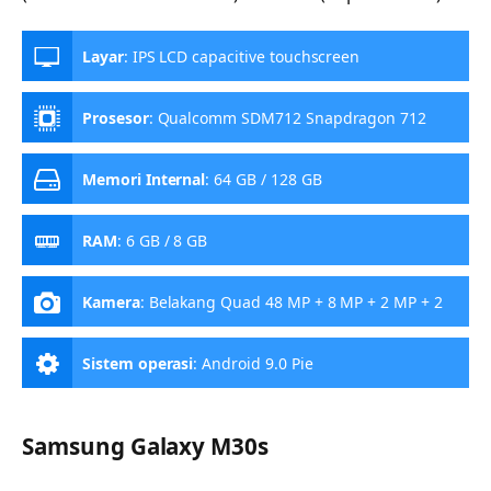
Layar
:
IPS LCD capacitive touchscreen
Prosesor
:
Qualcomm SDM712 Snapdragon 712
Memori Internal
:
64 GB / 128 GB
RAM
:
6 GB / 8 GB
Kamera
:
Belakang Quad 48 MP + 8 MP + 2 MP + 2
MP, Depan 16 MP
Sistem operasi
:
Android 9.0 Pie
Samsung Galaxy M30s