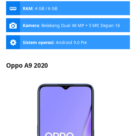
RAM
:
4 GB / 6 GB
Kamera
:
Belakang Dual 48 MP + 5 MP, Depan 16
MP
Sistem operasi
:
Android 9.0 Pie
Oppo A9 2020