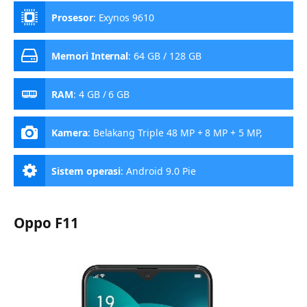
Prosesor
:
Exynos 9610
Memori Internal
:
64 GB / 128 GB
RAM
:
4 GB / 6 GB
Kamera
:
Belakang Triple 48 MP + 8 MP + 5 MP,
Depan 16 MP
Sistem operasi
:
Android 9.0 Pie
Oppo F11