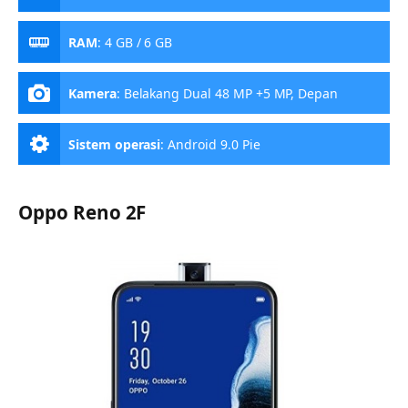
RAM
:
4 GB / 6 GB
Kamera
:
Belakang Dual 48 MP +5 MP, Depan
Motorized pop-up 16 MP
Sistem operasi
:
Android 9.0 Pie
Oppo Reno 2F