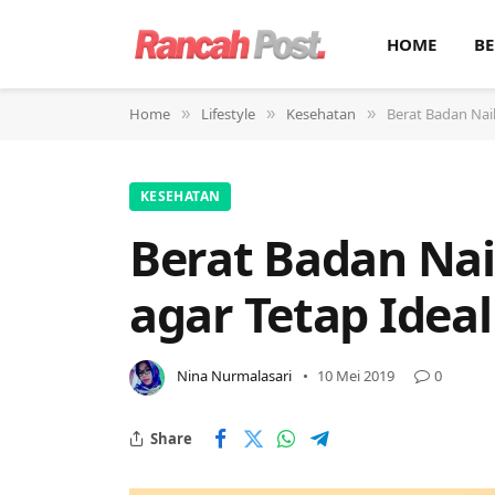
HOME
BE
Home
Lifestyle
Kesehatan
Berat Badan Naik
»
»
»
KESEHATAN
Berat Badan Nai
agar Tetap Ideal
Nina Nurmalasari
10 Mei 2019
0
Share