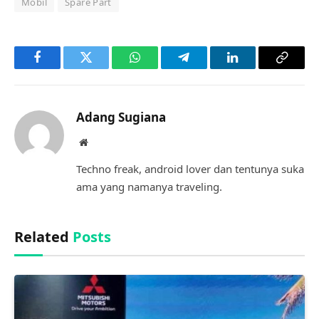
Mobil
Spare Part
Facebook
Twitter
WhatsApp
Telegram
LinkedIn
Copy
Link
Adang Sugiana
Website
Techno freak, android lover dan tentunya suka
ama yang namanya traveling.
Related
Posts