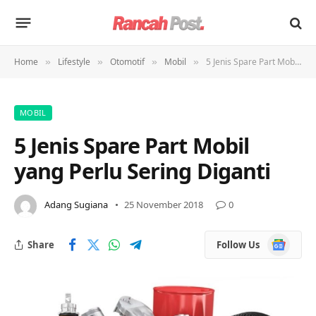
Home
Lifestyle
Otomotif
Mobil
5 Jenis Spare Part Mobil yang Perlu Sering Diganti
»
»
»
»
MOBIL
5 Jenis Spare Part Mobil
yang Perlu Sering Diganti
Adang Sugiana
25 November 2018
0
Google
Share
Follow Us
News