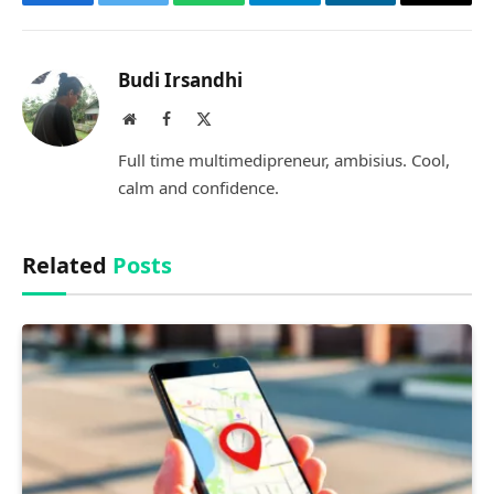
Facebook
Twitter
WhatsApp
Telegram
LinkedIn
Copy
Link
Budi Irsandhi
Website
Facebook
X
(Twitter)
Full time multimedipreneur, ambisius. Cool,
calm and confidence.
Related
Posts