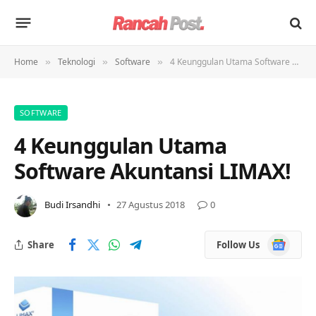
Home
Teknologi
Software
4 Keunggulan Utama Software Akuntansi LIMAX!
»
»
»
SOFTWARE
4 Keunggulan Utama
Software Akuntansi LIMAX!
Budi Irsandhi
27 Agustus 2018
0
Google
Share
Follow Us
News