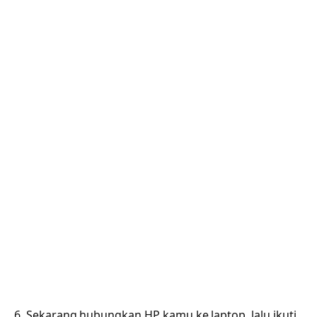
6. Sekarang hubungkan HP kamu ke laptop, lalu ikuti