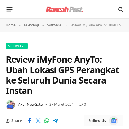
Home
Teknologi
Software
Review iMyFone AnyTo: Ubah Lokasi GPS Perangkat ke Seluruh Dunia Secara Instan
»
»
»
SOFTWARE
Review iMyFone AnyTo:
Ubah Lokasi GPS Perangkat
ke Seluruh Dunia Secara
Instan
Akar NewGate
27 Maret 2024
0
Google
Share
Follow Us
News