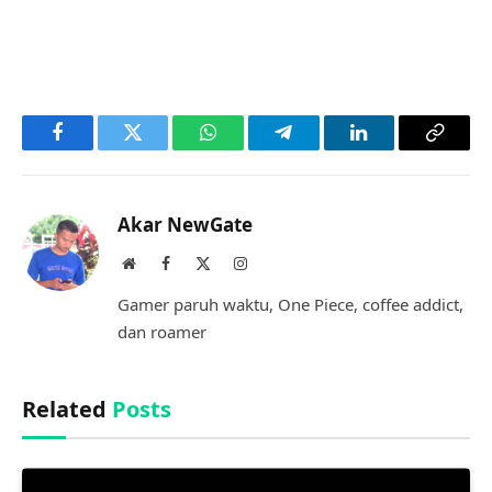
Facebook
Twitter
WhatsApp
Telegram
LinkedIn
Copy
Link
Akar NewGate
Website
Facebook
X
Instagram
(Twitter)
Gamer paruh waktu, One Piece, coffee addict,
dan roamer
Related
Posts