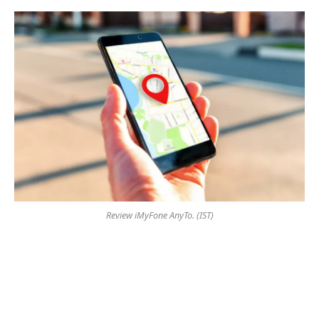
Review iMyFone AnyTo. (IST)