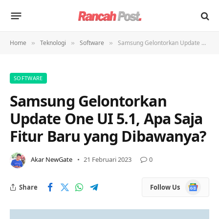
Home
Teknologi
Software
Samsung Gelontorkan Update One UI 5.1, Apa Saja Fitur Baru yang Dibawanya?
»
»
»
SOFTWARE
Samsung Gelontorkan
Update One UI 5.1, Apa Saja
Fitur Baru yang Dibawanya?
Akar NewGate
21 Februari 2023
0
Google
Share
Follow Us
News