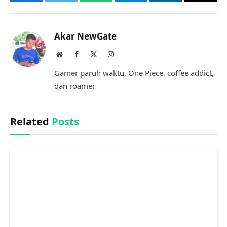
Facebook
Twitter
WhatsApp
Telegram
LinkedIn
Copy
Link
Akar NewGate
Website
Facebook
X
Instagram
(Twitter)
Gamer paruh waktu, One Piece, coffee addict,
dan roamer
Related
Posts