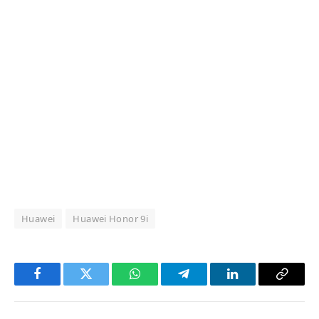
Huawei
Huawei Honor 9i
Facebook
Twitter
WhatsApp
Telegram
LinkedIn
Copy
Link