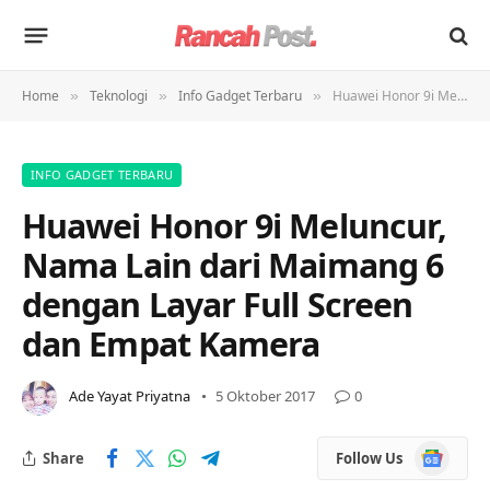
Home
Teknologi
Info Gadget Terbaru
Huawei Honor 9i Meluncur, Nama Lain dari Maimang 6 dengan Layar Full Screen dan Empat Kamera
»
»
»
INFO GADGET TERBARU
Huawei Honor 9i Meluncur,
Nama Lain dari Maimang 6
dengan Layar Full Screen
dan Empat Kamera
Ade Yayat Priyatna
5 Oktober 2017
0
Google
Share
Follow Us
News