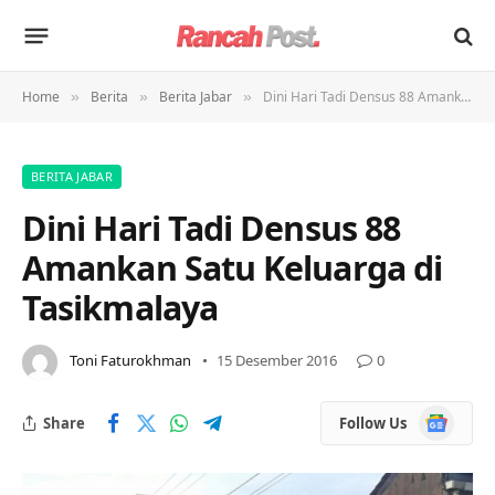
Home
Berita
Berita Jabar
Dini Hari Tadi Densus 88 Amankan Satu Keluarga di Tasikmalaya
»
»
»
BERITA JABAR
Dini Hari Tadi Densus 88
Amankan Satu Keluarga di
Tasikmalaya
Toni Faturokhman
15 Desember 2016
0
Google
Share
Follow Us
News