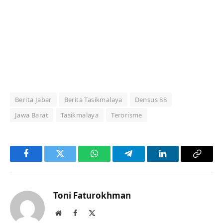
Berita Jabar
Berita Tasikmalaya
Densus 88
Jawa Barat
Tasikmalaya
Terorisme
Facebook
Twitter
WhatsApp
Telegram
LinkedIn
Copy
Link
Toni Faturokhman
Website
Facebook
X
(Twitter)