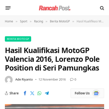
Home
Sport
Racing
Berita MotoGP
Hasil Kualifikasi MotoGP Valencia 2016, Lorenzo Pole Position di Seri Pamungkas
»
»
»
»
BERITA MOTOGP
Hasil Kualifikasi MotoGP
Valencia 2016, Lorenzo Pole
Position di Seri Pamungkas
Ade Riyanto
12 November 2016
0
Google
Share
Follow Us
News