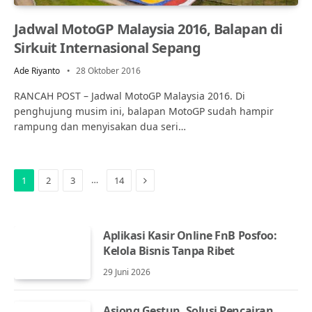
Jadwal MotoGP Malaysia 2016, Balapan di
Sirkuit Internasional Sepang
Ade Riyanto
28 Oktober 2016
RANCAH POST – Jadwal MotoGP Malaysia 2016. Di
penghujung musim ini, balapan MotoGP sudah hampir
rampung dan menyisakan dua seri…
Next
…
1
2
3
14
Aplikasi Kasir Online FnB Posfoo:
Kelola Bisnis Tanpa Ribet
29 Juni 2026
Asiong Gestun, Solusi Pencairan