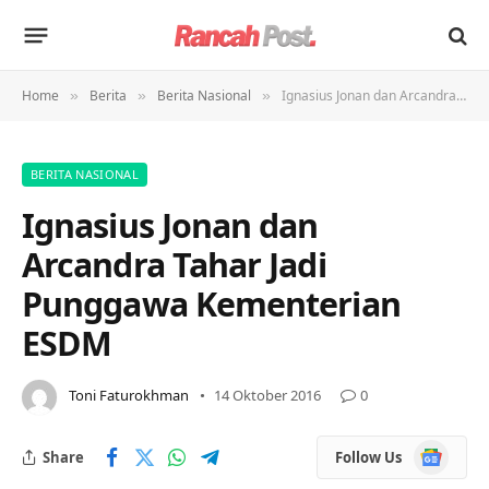
Home
Berita
Berita Nasional
Ignasius Jonan dan Arcandra Tahar Jadi Punggawa Kementerian ESDM
»
»
»
BERITA NASIONAL
Ignasius Jonan dan
Arcandra Tahar Jadi
Punggawa Kementerian
ESDM
Toni Faturokhman
14 Oktober 2016
0
Google
Share
Follow Us
News