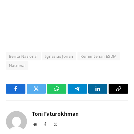
Berita Nasional
Ignasius Jonan
Kementerian ESDM
Nasional
Facebook
Twitter
WhatsApp
Telegram
LinkedIn
Copy
Link
Toni Faturokhman
Website
Facebook
X
(Twitter)