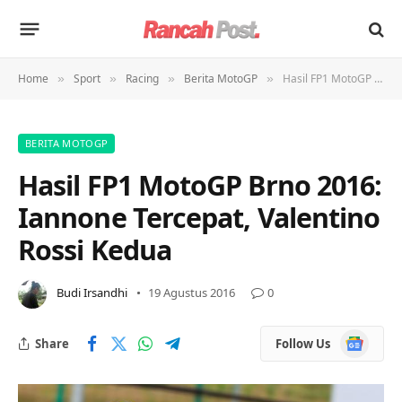
Home
Sport
Racing
Berita MotoGP
Hasil FP1 MotoGP Brno 2016: Iannone Tercepat, Valentino Rossi Kedua
»
»
»
»
BERITA MOTOGP
Hasil FP1 MotoGP Brno 2016:
Iannone Tercepat, Valentino
Rossi Kedua
Budi Irsandhi
19 Agustus 2016
0
Google
Share
Follow Us
News